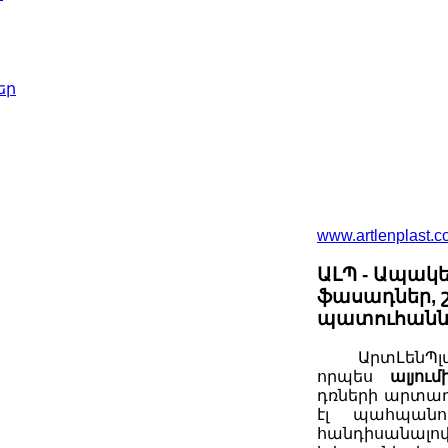
եր
www.artlenplast.
ԱԼՊ - Ապակե
ֆասադներ, շ
պատուհաննե
ԱրտԼենՊլ
որպես
ալյո
դռների արտադր
էլ պահպանո
հանդիսանալով