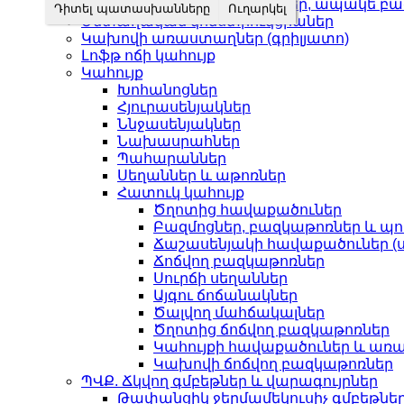
Վանդակաճաղեր, բազրիքներ, ապակե բա
Մետաղական կոնստրուկցիաներ
Կախովի առաստաղներ (գրիլյատո)
Լոֆթ ոճի կահույք
Կահույք
Խոհանոցներ
Հյուրասենյակներ
Ննջասենյակներ
Նախասրահներ
Պահարաններ
Սեղաններ և աթոռներ
Հատուկ կահույք
Ծղոտից հավաքածուներ
Բազմոցներ, բազկաթոռներ և պո
Ճաշասենյակի հավաքածուներ (ս
Ճոճվող բազկաթոռներ
Սուրճի սեղաններ
Այգու ճոճանակներ
Ծալվող մահճակալներ
Ծղոտից ճոճվող բազկաթոռներ
Կահույքի հավաքածուներ և առա
Կախովի ճոճվող բազկաթոռներ
ՊՎՔ. Ճկվող գմբեթներ և վարագույրներ
Թափանցիկ ջերմամեկուսիչ գմբեթնե