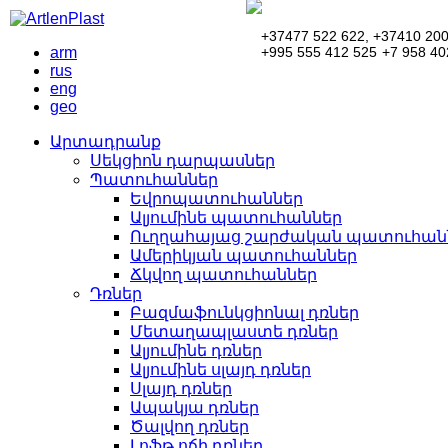
+37477 522 622,
+37410 200
arm
+995 555 412 525
+7 958 40
rus
eng
geo
Արտադրանք
Սեկցիոն դարպասներ
Պատուհաններ
Եվրոպատուհաններ
Ալյումինե պատուհաններ
Ուղղահայաց շարժական պատուհաննե
Ամերիկյան պատուհաններ
Ճկվող պատուհաններ
Դռներ
Բազմաֆունկցիոնալ դռներ
Մետաղապլաստե դռներ
Ալյումինե դռներ
Ալյումինե սլայդ դռներ
Սլայդ դռներ
Ապակյա դռներ
Ծալվող դռներ
Լոֆթ ոճի դռներ