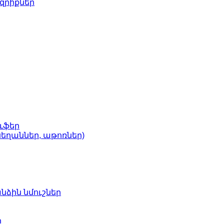
զրիքներ
ւֆեր
եղաններ, աթոռներ)
նձին նմուշներ
ր