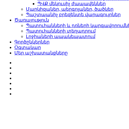
ՊՎՔ մեկուսիչ ժապավեններ
Մարկիզաներ, պերգոլաներ, ծածկեր
Պաշտպանիչ բրեզենտե վարագույրներ
Ծառայություն
Պատուհանների և դռների կարգավորումն
Պատուհանների տեղադրում
Լոջիաների ապակեպատում
Գործընկերներ
Օգտակար
Մեր աշխատանքները