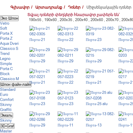
Գլխավոր /
Արտադրանք /
Դռներ /
Միջսենյակային դռներ
Տվյալ դռների փեղկերի հնարավոր չափերն են՝
Эко Шпон
190x55 , 190x60 , 200x35 , 200x40 , 200x60 , 200x70 , 200x8
Vetro
Soft
Porta X
Porta Z
Порта-21
Порта-22
Порта-23
Порта-25
Aqua Dveri
Classico S
Trend
Legno
Порта-29
Порта-29
Порта-29
Порта-2
Simple
Porta C
Block
Classico M
Порта-21
Порта-22
Порта-21
Порта-2
Шпон файн-лайн
Standard
Euro
Comfort
Порта-23
Порта-23
Порта-25 alu
Порта-25
Skinny
Graffiti
Эмаль
Skinny
Порта-29
Порта-11
Порта-13
Порта-1
3D-Graf
Master