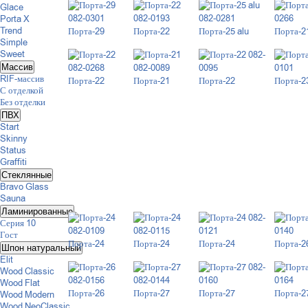
Glace
Porta X
Trend
Порта-29
Порта-22
Порта-25 alu
Порта-2
Simple
Sweet
Массив
RIF-массив
Порта-22
Порта-21
Порта-22
Порта-2
С отделкой
Без отделки
ПВХ
Start
Skinny
Status
Graffiti
Стеклянные
Bravo Glass
Sauna
Ламинированные
Серия 10
Гост
Порта-24
Порта-24
Порта-24
Порта-2
Шпон натуральный
Elit
Wood Classic
Wood Flat
Порта-26
Порта-27
Порта-27
Порта-2
Wood Modern
Wood NeoClassic