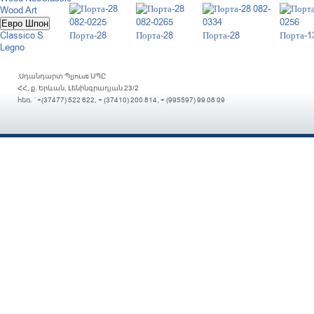
Wood Art
Евро Шпон
Classico S
Порта-28
Порта-28
Порта-28
Порта-1
Legno
«Սդանդարտ Պլյուս» ՍՊԸ
ՀՀ, ք. Երևան, Լենինգրադյան 23/2
հեռ. `
+(37477) 522 622,
+ (37410) 200 814,
+ (995597) 99 08 09