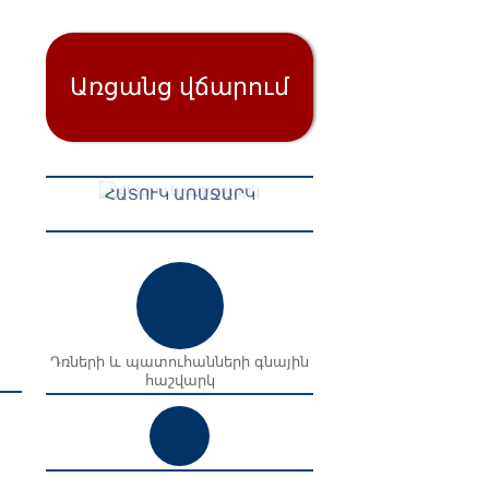
ՀԱՏՈՒԿ ԱՌԱՋԱՐԿ
Դռների և պատուհանների գնային
հաշվարկ