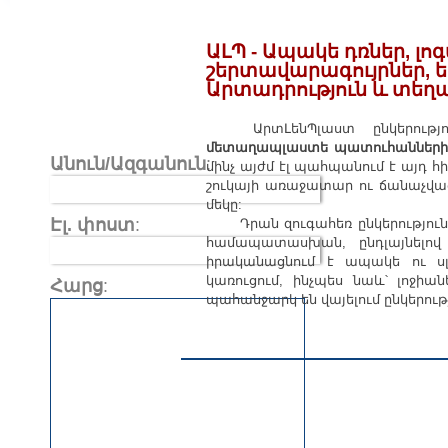
ԱԼՊ - Ապակե դռներ, լո
շերտավարագույրներ, ե
Արտադրություն և տեղ
ԱրտԼենՊլաստ ընկերու
մետաղապլաստե պատուհանների
Անուն/Ազգանուն
:
մինչ այժմ էլ պահպանում է այդ
շուկայի առաջատար ու ճանաչված
մեկը:
Էլ. փոստ
:
Դրան զուգահեռ ընկերությո
համապատասխան, ընդլայնելով 
իրականացնում է ապակե ու ս
կառուցում, ինչպես նաև՝ լոջի
Հարց
:
պահանջարկ են վայելում ընկեր