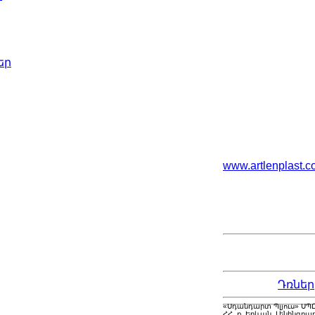
եր
www.artlenplast.
Դռներ
«Սդանդարտ Պլյուս» ՍՊ
ՀՀ, ք. Երևան, Լենինգրա