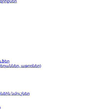
զրիքներ
ւֆեր
եղաններ, աթոռներ)
նձին նմուշներ
ր