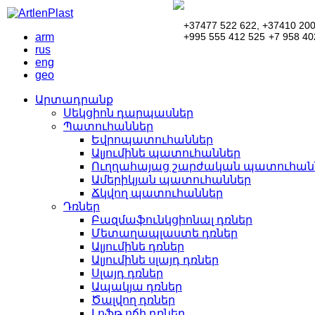
+37477 522 622,
+37410 200
arm
+995 555 412 525
+7 958 40
rus
eng
geo
Արտադրանք
Սեկցիոն դարպասներ
Պատուհաններ
Եվրոպատուհաններ
Ալյումինե պատուհաններ
Ուղղահայաց շարժական պատուհաննե
Ամերիկյան պատուհաններ
Ճկվող պատուհաններ
Դռներ
Բազմաֆունկցիոնալ դռներ
Մետաղապլաստե դռներ
Ալյումինե դռներ
Ալյումինե սլայդ դռներ
Սլայդ դռներ
Ապակյա դռներ
Ծալվող դռներ
Լոֆթ ոճի դռներ