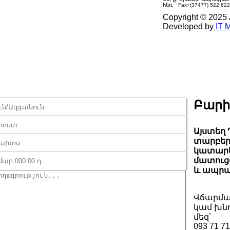
հեռ. `
Fax
+(37477) 522 62
Copyright © 2025
Developed by
IT 
Բարի
Այստեղ 
տարբեր
կատարել
մատուցվ
և ապրա
Վճարմա
կամ խնդ
մեզ՝
093 71 71