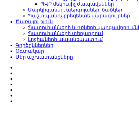
ՊՎՔ մեկուսիչ ժապավեններ
Մարկիզաներ, պերգոլաներ, ծածկեր
Պաշտպանիչ բրեզենտե վարագույրներ
Ծառայություն
Պատուհանների և դռների կարգավորումն
Պատուհանների տեղադրում
Լոջիաների ապակեպատում
Գործընկերներ
Օգտակար
Մեր աշխատանքները