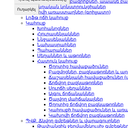
Վանդակաճաղեր, բազրիքներ, ապակե բա
Մետաղական կոնստրուկցիաներ
Կախովի առաստաղներ (գրիլյատո)
Լոֆթ ոճի կահույք
Կահույք
Խոհանոցներ
Հյուրասենյակներ
Ննջասենյակներ
Նախասրահներ
Պահարաններ
Սեղաններ և աթոռներ
Հատուկ կահույք
Ծղոտից հավաքածուներ
Բազմոցներ, բազկաթոռներ և պո
Ճաշասենյակի հավաքածուներ (ս
Ճոճվող բազկաթոռներ
Սուրճի սեղաններ
Այգու ճոճանակներ
Ծալվող մահճակալներ
Ծղոտից ճոճվող բազկաթոռներ
Կահույքի հավաքածուներ և առա
Կախովի ճոճվող բազկաթոռներ
ՊՎՔ. Ճկվող գմբեթներ և վարագույրներ
Թափանցիկ ջերմամեկուսիչ գմբեթնե